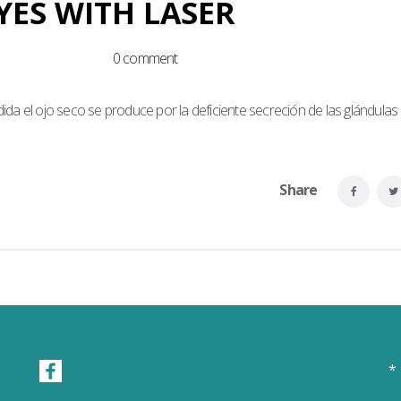
YES WITH LASER
tegorized
0 comment
ida el ojo seco se produce por la deficiente secreción de las glándulas
Share
*