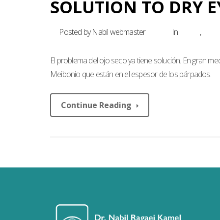
SOLUTION TO DRY E
Posted by Nabil webmaster
In
News
,
Unca
El problema del ojo seco ya tiene solución. En gran med
Meibonio que están en el espesor de los párpados.
Continue Reading