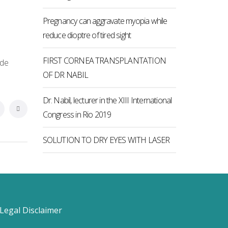
Pregnancy can aggravate myopia while
reduce dioptre of tired sight
FIRST CORNEA TRANSPLANTATION
 de
OF DR NABIL
Dr. Nabil, lecturer in the XIII International
Congress in Rio 2019
SOLUTION TO DRY EYES WITH LASER
 Legal Disclaimer