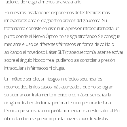
factores de riesgo al menos una vez al año.
En nuestras instalaciones disponemos de las técnicas más
innovadoras para el diagnóstico precoz del glaucoma. Su
tratamiento consiste en disminuir la presión intraocular hasta un
punto donde el Nervio Óptico no se siga atrofiando. Se consigue
mediante el uso de diferentes fármacos en forma de colirio o
aplicando el novedoso Láser SLT (trabeculectomía láser selectiva)
sobre el ángulo iridocorneal, pudiendo así controlar la presión
intraocular sin fármacos ni cirugía.
Un método sencillo, sin riesgos, ni efectos secundarios
reconocidos. En los casos más avanzados, que no se logran
solucionar con tratamiento médico o con láser, se realiza la
cirugía de trabeculectomía perforante o no perforante. Una
técnica que se realiza en quirófano mediante anestesia local. Por
último también se puede implantar diverso tipo de válvulas.