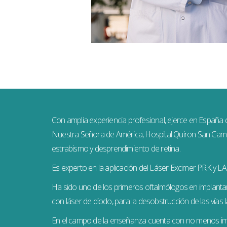
Con amplia experiencia profesional, ejerce en España 
Nuestra Señora de América, Hospital Quiron San Camilo
estrabismo y desprendimiento de retina.
Es experto en la aplicación del Láser Excimer PRK y 
Ha sido uno de los primeros oftalmólogos en implantar 
con láser de diodo, para la desobstrucción de las vías l
En el campo de la enseñanza cuenta con no menos imp