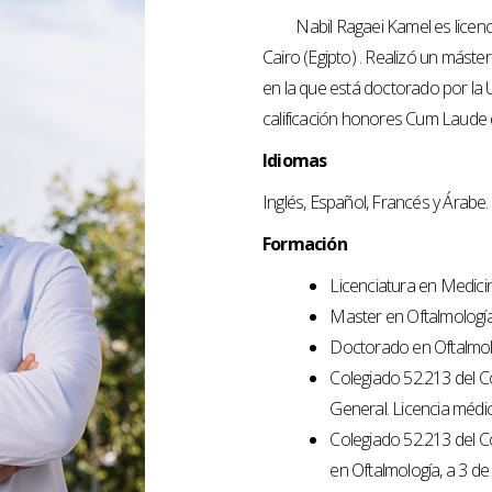
Nabil Ragaei Kamel es licenc
Cairo (Egipto) . Realizó un máste
en la que está doctorado por la
calificación honores Cum Laude 
Idiomas
Inglés, Español, Francés y Árabe.
Formación
Licenciatura en Medicin
Master en Oftalmologí
Doctorado en Oftalmol
Colegiado 52.213 del 
General. Licencia médi
Colegiado 52.213 del C
en Oftalmología, a 3 de