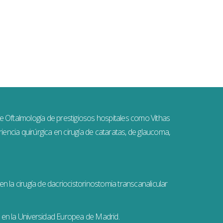
e Oftalmología de prestigiosos hospitales como Vithas
ncia quirúrgica en cirugía de cataratas, de glaucoma,
 la cirugía de dacriocistorinostomia transcanalicular
en la Universidad Europea de Madrid.