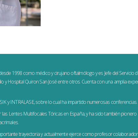
desde 1998 como médico y cirujano oftalmólogo y es Jefe del Servicio d
 y Hospital Quiron San José entre otros. Cuenta con una amplia experie
LASIK y INTRALASE, sobre lo cual ha impartido numerosas conferencias.
las Lentes Multifocales Tóricas en España, y ha sido también pionero en
acrimales.
ortante trayectoria y actualmente ejerce como profesor colaborador 