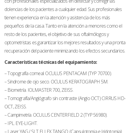
con profesionales especializados en detectar y corregir las
dolencias de los pacientes a cualquier edad. Sus profesionales
tienen experiencia en la atención y asistencia de los más
pequeños de la casa. Tanto en la atención a menores como el
resto de los pacientes, el objetivo de sus oftalmólogos y
optometristas es garantizar los mejores resultados y una pronta
recuperación del paciente minimizando los efectos secundarios.
Características técnicas del equipamiento:
– Topografía corneal. OCULUS PENTACAM (TYP 70700).
– Síndrome de ojo seco. OCULUS KERATOGRAPH 5M.
– Biometría. IOLMASTER 700, ZEISS.
– Tomografía/Angiógrafo sin contraste (Angio OCT) CIRRUS HD-
OCT, ZEISS.
– Campimetría. OCULUS CENTERFIELD 2 (TYP 56980).
– IPL. EYE-LIGHT.
– Laser YAG / SLT ELLEX TANGO. (Capsulotomia e Iridotomia)