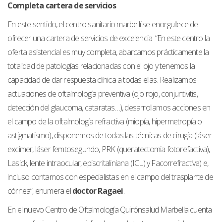
Completa cartera de servicios
En este sentido, el centro sanitario marbellí se enorgullece de
ofrecer una cartera de servicios de excelencia. “En este centro la
oferta asistencial es muy completa, abarcamos prácticamente la
totalidad de patologías relacionadas con el ojo y tenemos la
capacidad de dar respuesta clínica a todas ellas. Realizamos
actuaciones de oftalmología preventiva (ojo rojo, conjuntivitis,
detección del glaucoma, cataratas…), desarrollamos acciones en
el campo de la oftalmología refractiva (miopía, hipermetropía o
astigmatismo), disponemos de todas las técnicas de cirugía (láser
excimer, láser femtosegundo, PRK (queratectomia fotorefactiva),
Lasick, lente intraocular, episcritaliniana (ICL) y Facorrefractiva) e,
incluso contamos con especialistas en el campo del trasplante de
córnea”, enumera el
doctor Ragaei
.
En el nuevo Centro de Oftalmología Quirónsalud Marbella cuenta