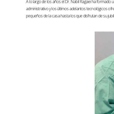
A lo largo de los años el Dr. Nabil Ragaei ha formado u
administrativo y los últimos adelantos tecnológicos of
pequeños de la casa hasta los que disfrutan de su jubil