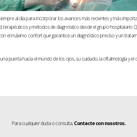
iempre al día para incorporar los avances más recientes y más importan
ad, terapéuticos y métodos de diagnóstico desde el grupo hospitalario
 con el máximo confort que garantice un diagnóstico preciso y un trata
 una puerta hacia el mundo de los ojos, su cuidado, la oftalmología y e
Para cualquier duda o consulta,
Contacte con nosotros.